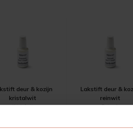
kstift deur & kozijn
Lakstift deur & koz
kristalwit
reinwit
Kristalwit
Reinwit
€ 5,40
€ 5,40