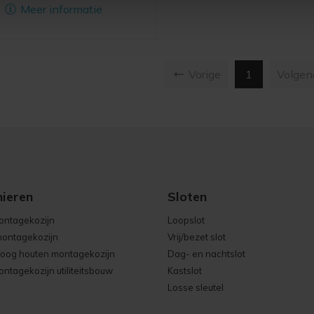
Meer informatie
( current )
Vorige
1
Volge
nieren
Sloten
ontagekozijn
Loopslot
ontagekozijn
Vrij/bezet slot
oog houten montagekozijn
Dag- en nachtslot
ntagekozijn utiliteitsbouw
Kastslot
Losse sleutel