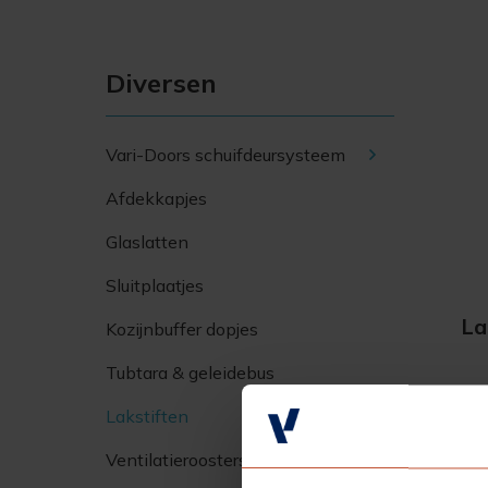
Diversen
Vari-Doors schuifdeursysteem
Afdekkapjes
Glaslatten
Sluitplaatjes
La
Kozijnbuffer dopjes
Tubtara & geleidebus
Lakstiften
Ventilatieroosters