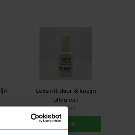
ijn
Lakstift deur & kozijn
ultra wit
Ultra wit
€ 5,40