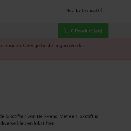
Naar berkvens.nl
0 Product(en)
g verzonden. Overige bestellingen worden
e lakstiften van Berkvens. Met een lakstift is
diverse kleuren lakstiften.