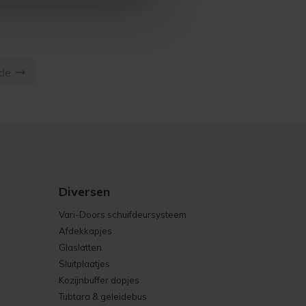
nde
Diversen
Vari-Doors schuifdeursysteem
Afdekkapjes
Glaslatten
Sluitplaatjes
Kozijnbuffer dopjes
Tubtara & geleidebus