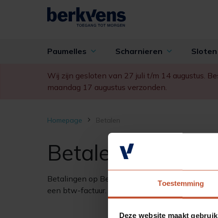
Paumelles
Scharnieren
Slote
Wij zijn gesloten van 27 juli t/m 14 augustus. 
maandag 17 augustus verzonden.
Homepage
Betalen
Betalen
Betalingen op Berkvensshop.nl lopen uitsluitend
Toestemming
een btw-factuur.
Deze website maakt gebruik