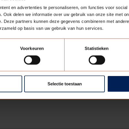
ent en advertenties te personaliseren, om functies voor social
. Ook delen we informatie over uw gebruik van onze site met on
e. Deze partners kunnen deze gegevens combineren met andere i
erzameld op basis van uw gebruik van hun services.
nieren
Sloten
ontagekozijn
Loopslot
Voorkeuren
Statistieken
ontagekozijn
Vrij/bezet slot
oog houten montagekozijn
Dag- en nachtslot
ntagekozijn utiliteitsbouw
Kastslot
Losse sleutel
Selectie toestaan