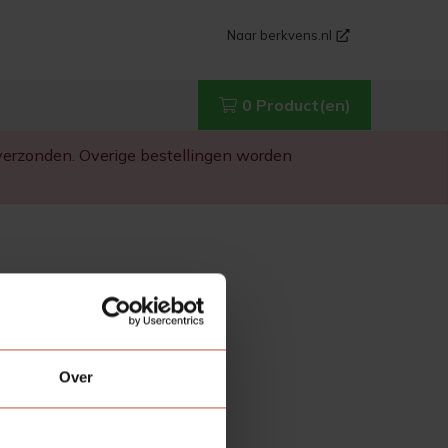
Naar berkvens.nl
0 Product(en)
g verzonden. Overige bestellingen worden
Over