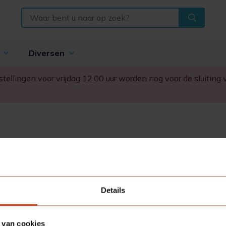
n
Diversen
Bestellingen voor vrijdag 12.00 uur worden nog voor de sluitin
 via iDeal. Je ontvangt automatisch na je bestelling
Details
 van cookies