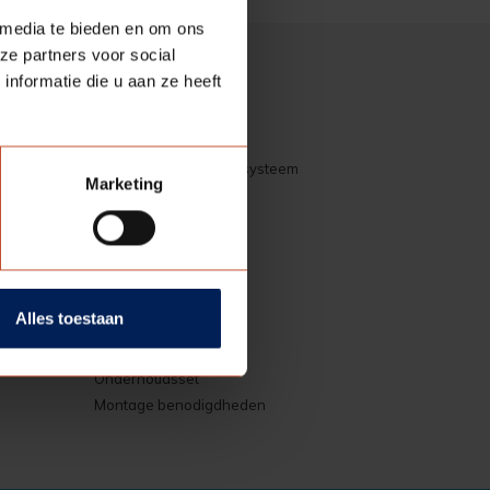
 media te bieden en om ons
ze partners voor social
nformatie die u aan ze heeft
Diversen
Vari-Doors schuifdeursysteem
Marketing
Afdekkapjes
Glaslatten
Sluitplaatjes
Kozijnbuffer dopjes
Tubtara & geleidebus
Alles toestaan
Lakstiften
Ventilatieroosters
Onderhoudsset
Montage benodigdheden