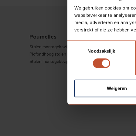
We gebruiken cookies om cont
websiteverkeer te analyseren
media, adverteren en analys
verstrekt of die ze hebben v
Paumelles
Schar
Toestemmingsselectie
Stalen montagekozijn
Stalen m
Noodzakelijk
Plafondhoog stalen montagekozijn
Houten m
Stalen montagekozijn utiliteitsbouw
Plafondh
Stalen mo
Weigeren