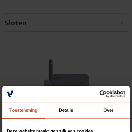
Sloten
Toestemming
Details
Over
Deze website maakt gebruik van cookies