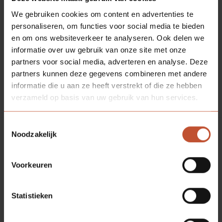
We gebruiken cookies om content en advertenties te
personaliseren, om functies voor social media te bieden
en om ons websiteverkeer te analyseren. Ook delen we
Vrij/bezet slot links
informatie over uw gebruik van onze site met onze
partners voor social media, adverteren en analyse. Deze
€ 10,30
partners kunnen deze gegevens combineren met andere
informatie die u aan ze heeft verstrekt of die ze hebben
Meer informatie
verzameld op basis van uw gebruik van hun services.
Toestemmingsselectie
Noodzakelijk
Voorkeuren
Statistieken