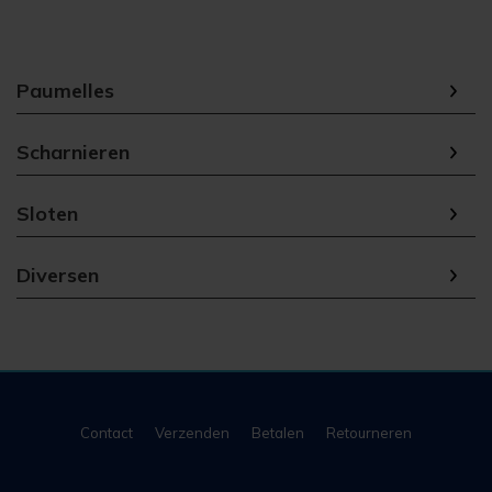
Paumelles
Scharnieren
Sloten
Diversen
Contact
Verzenden
Betalen
Retourneren