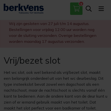
0
Paumelles
Scharnieren
Wij zijn gesloten van 27 juli t/m 14 augustus.
Sloten
Bestellingen voor vrijdag 12.00 uur worden nog
Diversen
voor de sluiting verzonden. Overige bestellingen
worden maandag 17 augustus verzonden.
Vrij/bezet slot
Het wc slot, ook wel bekend als vrij/bezet slot, maakt
een belangrijk onderdeel uit van het wc deurbeslag. Dit
type insteekslot bevat zowel een dagschoot als een
nachtschoot, maar de nachtschoot is slechts vanaf één
kant te bedienen. Aan de andere kant van de deur kunt u
zien of er iemand gebruik maakt van het toilet. Dat
maakt het slot perfect voor een badkamer of toilet.