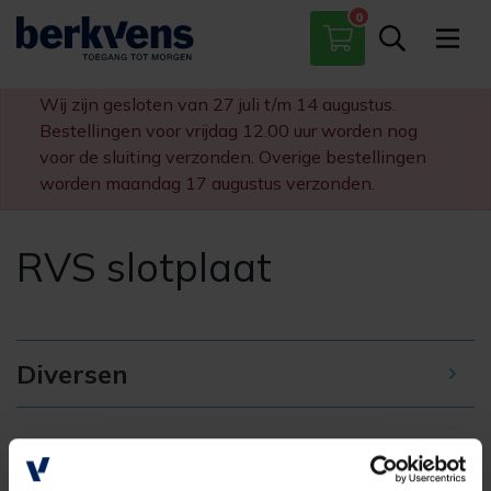
0
Paumelles
Scharnieren
Wij zijn gesloten van 27 juli t/m 14 augustus.
Sloten
Bestellingen voor vrijdag 12.00 uur worden nog
Diversen
voor de sluiting verzonden. Overige bestellingen
worden maandag 17 augustus verzonden.
RVS slotplaat
Diversen