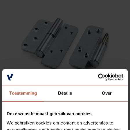
Toestemming
Details
Over
Avento scharnier verzinkt linksdraaiend
Verzinkt
Deze website maakt gebruik van cookies
We gebruiken cookies om content en advertenties te
€ 13,35
personaliseren, om functies voor social media te bieden