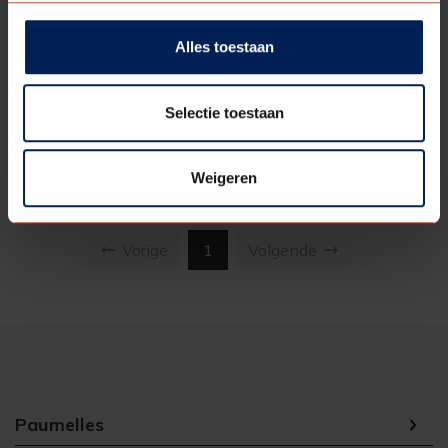
rechtsdraaiend
Alles toestaan
Verzinkt
€ 13,35
Selectie toestaan
Meer informatie
Weigeren
( current )
Vorige
1
Volgende
Paumelles