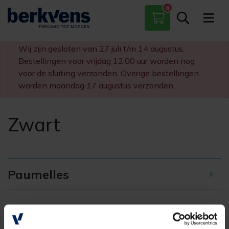
0
Paumelles
Scharnieren
Wij zijn gesloten van 27 juli t/m 14 augustus.
Sloten
Bestellingen voor vrijdag 12.00 uur worden nog
Diversen
voor de sluiting verzonden. Overige bestellingen
worden maandag 17 augustus verzonden.
Zwart
Paumelles