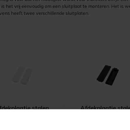
 is het vrij eenvoudig om een sluitplaat te monteren. Het is we
kvens heeft twee verschillende sluitplaten.
fdekplaatje stalen
Afdekplaatje stal
do/Verdi kozijn Wit
Berdo/Verdi kozij
Wit
Zwart