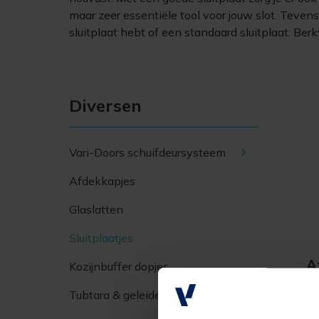
maar zeer essentiële tool voor jouw slot. Tevens
sluitplaat hebt of een standaard sluitplaat. Ber
Diversen
Vari-Doors schuifdeursysteem
Afdekkapjes
Glaslatten
Sluitplaatjes
A
Kozijnbuffer dopjes
Ber
Tubtara & geleidebus