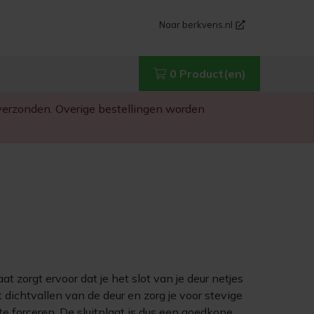
Naar berkvens.nl
0 Product(en)
g verzonden. Overige bestellingen worden
t zorgt ervoor dat je het slot van je deur netjes
 dichtvallen van de deur en zorg je voor stevige
 te forceren. De sluitplaat is dus een goedkope