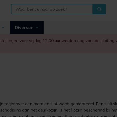
n
Diversen
Bestellingen voor vrijdag 12.00 uur worden nog voor de sluitin
ijn tegenover een metalen slot wordt gemonteerd. Een sluitplaa
chadiging aan het deurkozijn, is het kozijn beschermd bij het
nog is voor dat het moeilijker wordt voor inbrekers om je slot