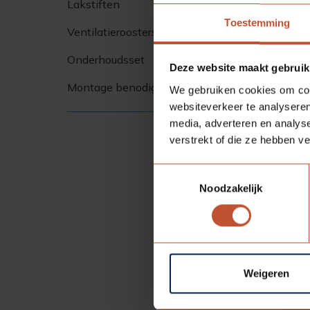
Lakstiften
Toestemming
Ventilatieroosters
Onderhoudsset
Deze website maakt gebruik
Montage benodigdheden
We gebruiken cookies om cont
websiteverkeer te analyseren
media, adverteren en analys
verstrekt of die ze hebben v
Toestemmingsselectie
Noodzakelijk
Slu
Weigeren