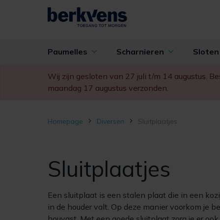
Paumelles
Scharnieren
Slote
Wij zijn gesloten van 27 juli t/m 14 augustus. 
maandag 17 augustus verzonden.
Homepage
Diversen
Sluitplaatjes
Sluitplaatjes
Een sluitplaat is een stalen plaat die in een koz
in de houder valt. Op deze manier voorkom je bes
houvast. Met een goede sluitplaat zorg je er ook 