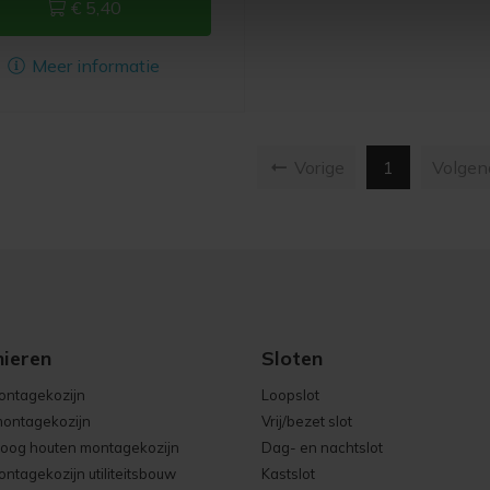
€ 5,40
Meer informatie
( current )
Vorige
1
Volge
nieren
Sloten
ontagekozijn
Loopslot
ontagekozijn
Vrij/bezet slot
oog houten montagekozijn
Dag- en nachtslot
ntagekozijn utiliteitsbouw
Kastslot