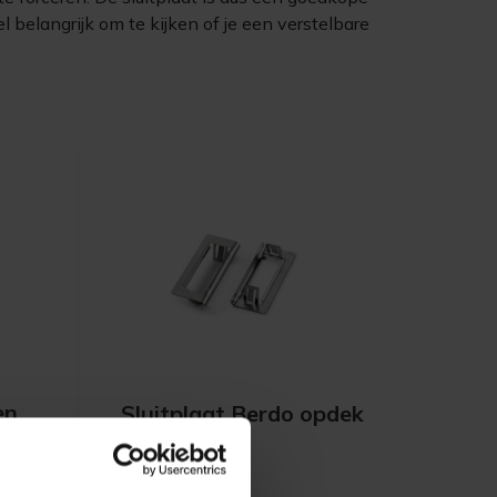
l belangrijk om te kijken of je een verstelbare
en
Sluitplaat Berdo opdek
n