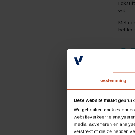
Lakstif
wit.
Met een
het kozi
€ 
Aantal
Toestemming
Deze website maakt gebruik
We gebruiken cookies om cont
websiteverkeer te analyseren
Sp
media, adverteren en analys
verstrekt of die ze hebben v