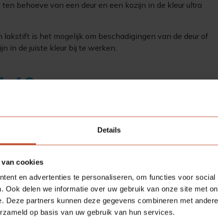
t ten behoeve van een deur en een kozijn in de kleur ultra
 lakstift is het mogelijk om beschadigingen van de deur of
jn in de juiste kleur bij te werken.
5,40
/ stuk
:
Bestellen
Details
 van cookies
ent en advertenties te personaliseren, om functies voor social
. Ook delen we informatie over uw gebruik van onze site met on
ecificaties
e. Deze partners kunnen deze gegevens combineren met andere i
erzameld op basis van uw gebruik van hun services.