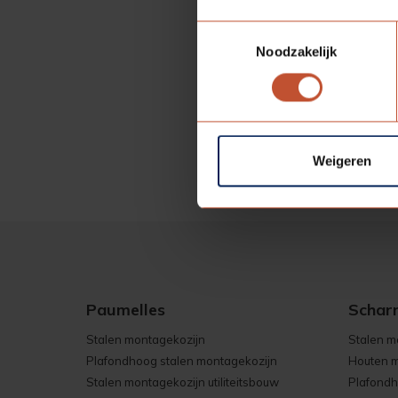
A
Toestemmingsselectie
K
Noodzakelijk
I
E
Weigeren
Paumelles
Schar
Stalen montagekozijn
Stalen m
Plafondhoog stalen montagekozijn
Houten m
Stalen montagekozijn utiliteitsbouw
Plafondh