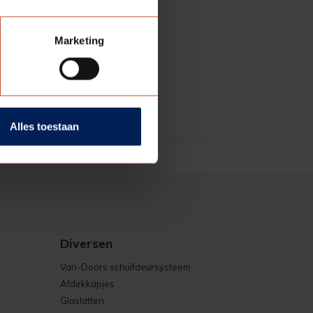
6
Marketing
Alles toestaan
Diversen
Vari-Doors schuifdeursysteem
Afdekkapjes
Glaslatten