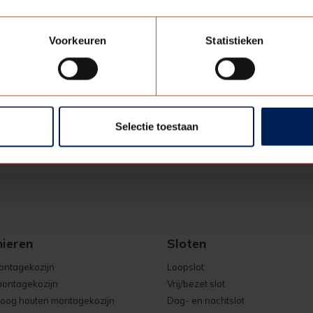
rtikelnummer
22HREPARATIELAK_000
leur
Ultra wit
Voorkeuren
Statistieken
nhoud verpakking
Circa 13 milliliter
enheid
1
Selectie toestaan
nieren
Sloten
ontagekozijn
Loopslot
ontagekozijn
Vrij/bezet slot
oog houten montagekozijn
Dag- en nachtslot