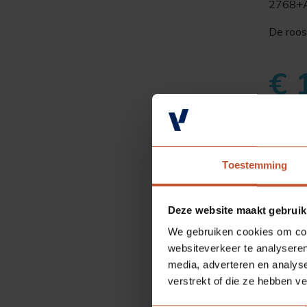
2768+A
De roos
€ 
Aantal
Toestemming
Deze website maakt gebruik
Sp
We gebruiken cookies om cont
websiteverkeer te analyseren
media, adverteren en analys
A
verstrekt of die ze hebben v