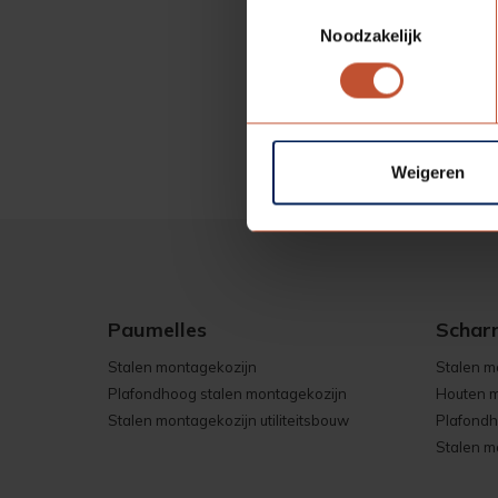
K
Toestemmingsselectie
Noodzakelijk
E
A
Weigeren
Paumelles
Schar
Stalen montagekozijn
Stalen m
Plafondhoog stalen montagekozijn
Houten m
Stalen montagekozijn utiliteitsbouw
Plafondh
Stalen mo