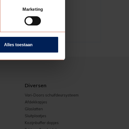
Marketing
Alles toestaan
Diversen
Vari-Doors schuifdeursysteem
Afdekkapjes
Glaslatten
Sluitplaatjes
Kozijnbuffer dopjes