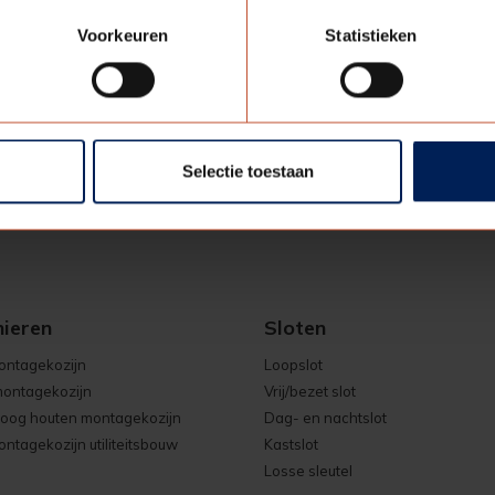
leur
Zwart
Voorkeuren
Statistieken
enheid
1
fmetingen (L x B x H)
435 x 78 mm
Selectie toestaan
nieren
Sloten
ontagekozijn
Loopslot
ontagekozijn
Vrij/bezet slot
oog houten montagekozijn
Dag- en nachtslot
ntagekozijn utiliteitsbouw
Kastslot
Losse sleutel