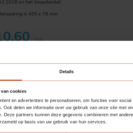
1:2018 en het bouwbesluit.
tersparing is 435 x 78 mm.
10,60
/ stuk
:
Bestellen
Details
 van cookies
ecificaties
ent en advertenties te personaliseren, om functies voor social
. Ook delen we informatie over uw gebruik van onze site met on
e. Deze partners kunnen deze gegevens combineren met andere i
rtikelnummer
22GROOSTER_0011
erzameld op basis van uw gebruik van hun services.