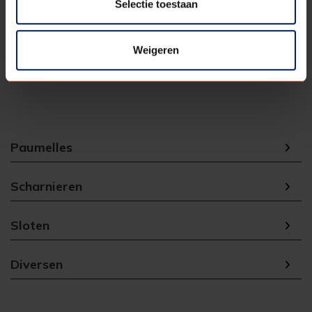
Inhoud verpakking
Fles met 200 ml
Selectie toestaan
reininingsmiddel en
microvezel doek
Weigeren
Paumelles
Scharnieren
Sloten
Diversen