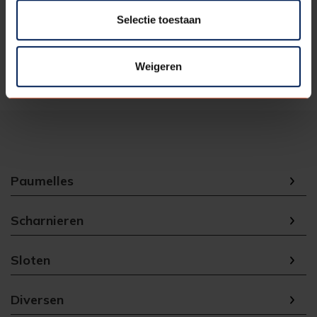
Kleur
Wit
Selectie toestaan
Inhoud
25 stuks
verpakking
Weigeren
Paumelles
Scharnieren
Sloten
Diversen