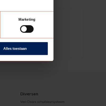
Marketing
Alles toestaan
Diversen
Vari-Doors schuifdeursysteem