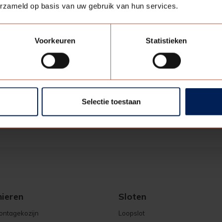
erzameld op basis van uw gebruik van hun services.
ecificaties
Voorkeuren
Statistieken
rtikelnummer
22GSLOT_0382
enheid
1
Selectie toestaan
nieren
Sloten
ontagekozijn
Loopslot