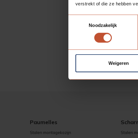
verstrekt of die ze hebben v
Toestemmingsselectie
Sp
Noodzakelijk
A
E
Weigeren
Paumelles
Schar
Stalen montagekozijn
Stalen m