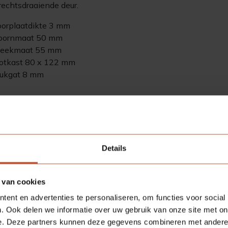
 rechtsdraaiende deur.
oorplaatdikte 3 mm
oornmaat 50 mm
teekmaat 55 mm
lotkast 80 x 122 mm
rukgat 8 mm
choot van dit slot is niet omwisselbaar, afbeelding is niet
.
16,55
Details
/ stuk
 van cookies
ent en advertenties te personaliseren, om functies voor social
:
Bestellen
. Ook delen we informatie over uw gebruik van onze site met on
e. Deze partners kunnen deze gegevens combineren met andere i