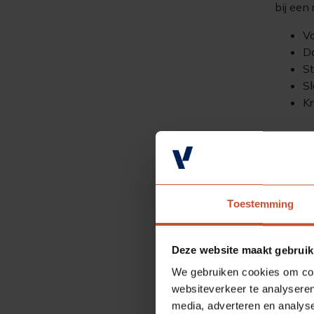
bij een
V
D
S
S
K
De dags
leidend
€ 
Toestemming
Deze website maakt gebruik
We gebruiken cookies om cont
Aantal
websiteverkeer te analyseren
media, adverteren en analys