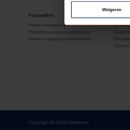
Weigeren
Paumelles
Schar
Stalen montagekozijn
Stalen m
Plafondhoog stalen montagekozijn
Houten m
Stalen montagekozijn utiliteitsbouw
Plafondh
Stalen mo
Copyright © 2026 Berkvens