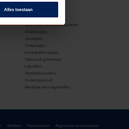
Alles toestaan
Diversen
Vari-Doors schuifdeursysteem
Afdekkapjes
Glaslatten
Sluitplaatjes
Kozijnbuffer dopjes
Tubtara & geleidebus
Lakstiften
Ventilatieroosters
Onderhoudsset
Montage benodigdheden
n
Betalen
Retourneren
Algemene voorwaarden