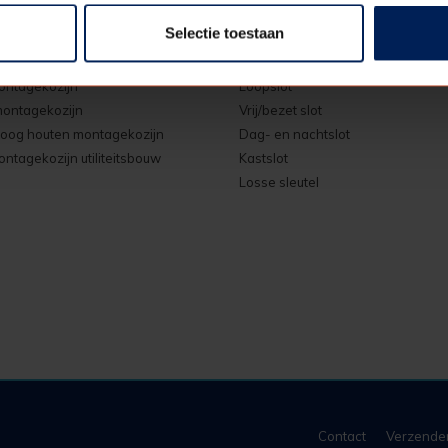
Selectie toestaan
nieren
Sloten
ontagekozijn
Loopslot
ontagekozijn
Vrij/bezet slot
oog houten montagekozijn
Dag- en nachtslot
ntagekozijn utiliteitsbouw
Kastslot
Losse sleutel
Contact
Verzende