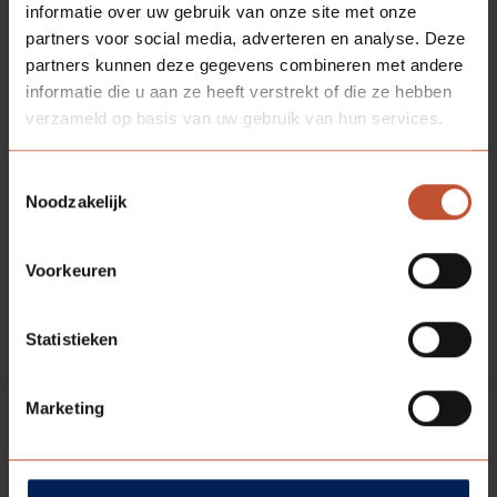
informatie over uw gebruik van onze site met onze
partners voor social media, adverteren en analyse. Deze
partners kunnen deze gegevens combineren met andere
informatie die u aan ze heeft verstrekt of die ze hebben
verzameld op basis van uw gebruik van hun services.
Zwart linksdraaiend scharnier ten behoeve van een
houten Berlegno kozijn met een stompe kantvorm.
Toestemmingsselectie
De draairichting van uw deur kan makkelijk bepaald
Noodzakelijk
worden. Ga aan de zijde van de deur staan waar de deur
naar u toe draait. Kijk dan waar de scharnieren
Voorkeuren
gemonteerd zitten. Als de scharnieren rechts zitten,
heeft u een rechtsdraaiende deur. Zitten de scharnieren
links, dan heeft u een linksdraaiende deur.
Statistieken
Marketing
Specificaties