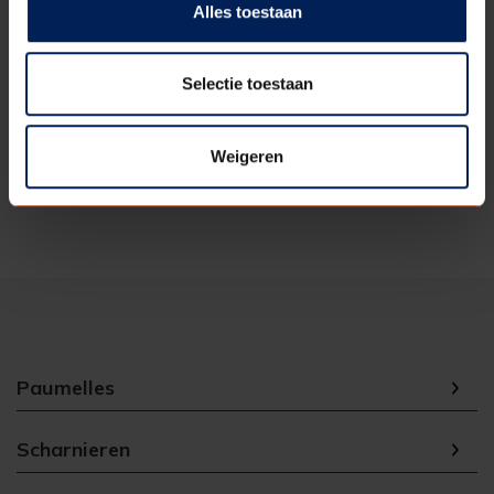
Artikelnummer
24GSCHARNIER_0014
Alles toestaan
Kantvorm
Stomp
Selectie toestaan
Kleur
Zwart
Afwerking
Linksdraaiend
Weigeren
Eenheid
1
Paumelles
Scharnieren