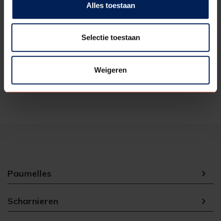
Artikelnummer
25GSCHARNIER_0016
Alles toestaan
Kantvorm
Stomp
Selectie toestaan
Kleur
Zwart
Afwerking
rechtsdraaiend
Weigeren
Eenheid
1
Paumelles
Scharnieren