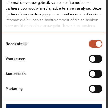
informatie over uw gebruik van onze site met onze
partners voor social media, adverteren en analyse. Deze
partners kunnen deze gegevens combineren met andere
informatie die u aan ze heeft verstrekt of die ze hebben
verzameld op basis van uw gebruik van hun services.
Zwart rechtsdraaiend scharnier ten behoeve van een
stalen Berdo kozijn met een stompe kantvorm.
Toestemmingsselectie
De draairichting van uw deur kan makkelijk bepaald
Noodzakelijk
worden. Ga aan de zijde van de deur staan waar de deur
naar u toe draait. Kijk dan waar de scharnieren
Voorkeuren
gemonteerd zitten. Als de scharnieren rechts zitten,
heeft u een rechtsdraaiende deur. Zitten de scharnieren
links, dan heeft u een linksdraaiende deur.
Statistieken
Marketing
Specificaties